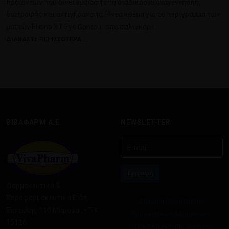
προϊόντων που δίνει έμφαση στη διαδικασία αναγέννησης,
διατροφής και αντιγήρανσης. Η νέα κρέμα για το περίγραμμα των
ματιών Elicina XT Eye Contour από σαλιγκάρι…
ΔΙΑΒΆΣΤΕ ΠΕΡΙΣΣΌΤΕΡΑ...
ΒΙΒΑΦΑΡΜ Α.Ε.
NEWSLETTER
Φαρμακευτικά &
Παραφαρμακευτικά Είδη
Δήλωση Προστασίας
Πεντέλης 110 Μαρούσι • Τ.Κ
Προσωπικών Δεδομένων -
15126
Πολιτική Χρήσης Cookies