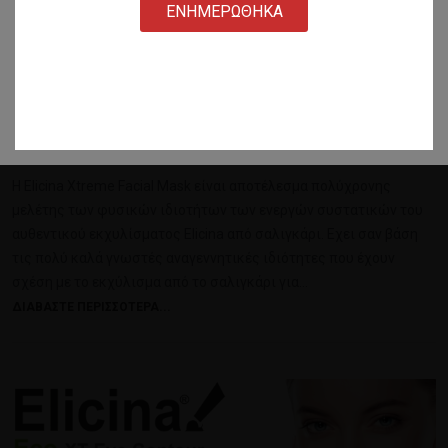
ΕΝΗΜΕΡΩΘΗΚΑ
Elicina Xtreme Facial
Mask
ELICINA
H Elicina Xtreme Facial Mask είναι αποτέλεσμα πολύχρονης
μελέτης των φυσικών ιδιοτήτων των ενεργών συστατικών του
αυθεντικού εκχυλίσματος Elicina από σαλιγκάρι. Εχει σαν βάση
τις πολύ καλά γνωστές αναγεννητικές ιδιότητες που έχουν
σχέση με το εκχύλισμα από το σαλιγκάρι για…
ΔΙΑΒΆΣΤΕ ΠΕΡΙΣΣΌΤΕΡΑ...