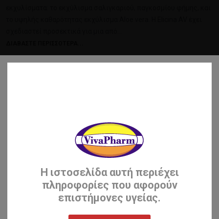
εκχυλίσματα: το εκχύλισμα σαλιγκαριού, παγκοσμίου φήμης, και
το υψηλής καθαρότητας εκχύλισμα Aloe vera. Η Elicina AV έχει
σχεδιαστεί προσεκτικά για μια από…
ΔΙΑΒΆΣΤΕ ΠΕΡΙΣΣΌΤΕΡΑ...
Η ιστοσελίδα αυτή περιέχει
πληροφορίες που αφορούν
επιστήμονες υγείας.