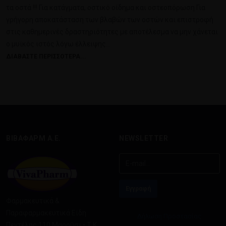
τα οστά !!! Για κατάγματα, οστικό οίδημα και οστεοπόρωση Για
γρήγορη αποκατάσταση των βλαβών των οστών και επιστροφή
στις καθημερινές δραστηριότητες με αποτέλεσμα να μην χάνεται
ο μυϊκός ιστός λόγω έλλειψης…
ΔΙΑΒΆΣΤΕ ΠΕΡΙΣΣΌΤΕΡΑ...
ΒΙΒΑΦΑΡΜ Α.Ε.
NEWSLETTER
Φαρμακευτικά &
Παραφαρμακευτικά Είδη
Δήλωση Προστασίας
Πεντέλης 110 Μαρούσι • Τ.Κ