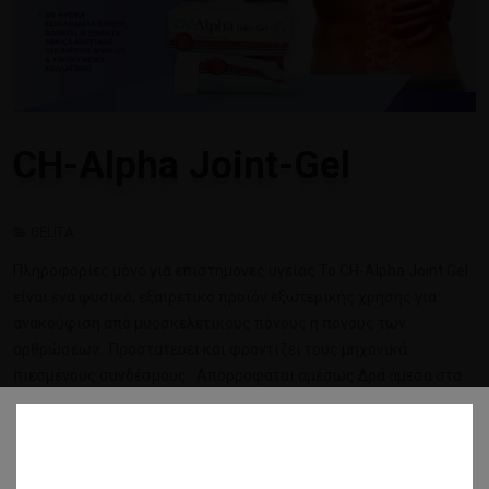
CH-Alpha Joint-Gel
GELITA
Πληροφορίες μόνο για επιστήμονες υγείας To CH-Alpha Joint Gel
είναι ένα φυσικό, εξαιρετικό προϊόν εξωτερικής χρήσης για
ανακούφιση από μυοσκελετικούς πόνους ή πόνους των
αρθρώσεων. Προστατεύει και φροντίζει τους μηχανικά
πιεσμένους συνδέσμους. Απορροφάται αμέσως Δρά άμεσα στα
σημεία εφαρμογής και…
ΔΙΑΒΆΣΤΕ ΠΕΡΙΣΣΌΤΕΡΑ...