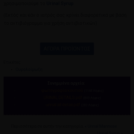
χρησιμοποιούμε το
Urinal Syrup
.
(Εκτός και εάν ο ιατρός σας κρίνει διαφορετικά με βάση
το αντιβιόγραμμα για χρήση αντιβιοτικών)
ΑΓΟΡΑ ΠΡΟΪΟΝΤΟΣ
Ετικέτες
Ουρολοίμωξη
Συνημμένα αρχεία:
φωτογραφία κουτιού
(1168 Λήψεις)
URINAL DETAILS.pdf
(849 Λήψεις)
urinal all detail.pdf
(282 Λήψεις)
Περισσότερα σε αυτήν την κατηγορία:
« Urinal Mannose
Urinal Syrup »