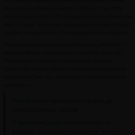
από πολλά δυσάρεστα και επώδυνα συμπτώματα όπως
είναι η συχνή ανάγκη για ούρηση, τσούξιμο, πόνος στην
κοιλιακή χώρα ή πόνος στην οσφυϊκή περιοχή ή ακόμα και
αίμα στα ούρα. Η συχνή και παραμελημένη λοίμωξη οδηγεί
συνήθως σε χρόνια νόσο του ουροποιητικού συστήματος.
Η λοίμωξη του ουροποιητικού συστήματος επηρεάζει το
γενικό πληθυσμό, και ιδιαίτερα τις γυναίκες λόγω της
διαφορετικής ανατομίας του γυναικείου σώματος.
Σχεδόν κάθε γυναίκα πάσχει τουλάχιστον μία φορά στη
διάρκεια της ζωής της, από λοίμωξη του ουροποιητικού
συστήματος.
Προλάβετε τις ουρολοιμώξεις φυσικά, με
100% ασφάλεια με το Urinal.
Η προληπτική χρήση του Urinal μπορεί να
βοηθήσει σημαντικά στη μείωση της χρήσης