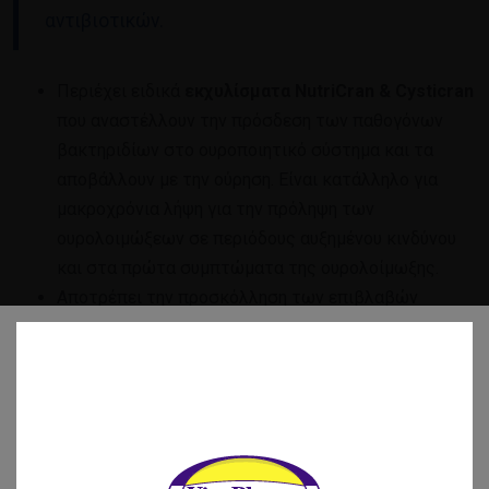
αντιβιοτικών.
Περιέχει ειδικά
εκχυλίσματα NutriCran & Cysticran
που αναστέλλουν την πρόσδεση των παθογόνων
βακτηριδίων στο ουροποιητικό σύστημα και τα
αποβάλλουν με την ούρηση. Είναι κατάλληλο για
μακροχρόνια λήψη για την πρόληψη των
ουρολοιμώξεων σε περιόδους αυξημένου κινδύνου
και στα πρώτα συμπτώματα της ουρολοίμωξης.
Αποτρέπει την προσκόλληση των επιβλαβών
βακτηριδίων στο ουροποιητικό και την υποτροπή
των ουρολοιμώξεων εξίσου αποτελεσματικά με τα
αντιβιοτικά –χωρίς τις παρενέργειες τους.
Σε μελέτη που έγινε για την πρόληψη των
υποτροπιαζουσών ουρολοιμώξεων με trimethoprim
100 mg σε σχέση με cranberry 500mg βρέθηκε ότι η