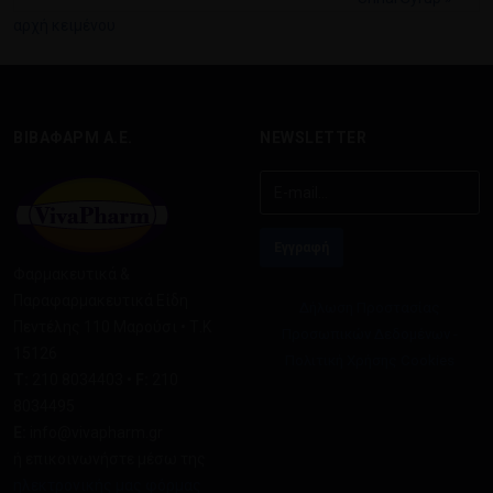
αρχή κειμένου
ΒΙΒΑΦΑΡΜ Α.Ε.
NEWSLETTER
Φαρμακευτικά &
Παραφαρμακευτικά Είδη
Δήλωση Προστασίας
Πεντέλης 110 Μαρούσι • Τ.Κ
Προσωπικών Δεδομένων -
15126
Πολιτική Χρήσης Cookies
Τ:
210 8034403 •
F:
210
8034495
E:
info@vivapharm.gr
ή επικοινωνήστε μέσω της
ηλεκτρονικής μας φόρμας