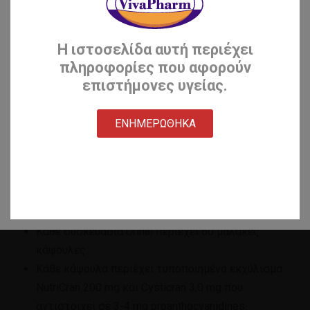
συνεχής χορήγηση trimethoprim είχε πολύ μικρό
πλεονέκτημα στη πρόληψη σε σχέση με τα
cranberries.
Η ιστοσελίδα αυτή περιέχει
πληροφορίες που αφορούν
Τα ευρήματα δείχνουν ότι σε ουρολοιμώξεις με
επιστήμονες υγείας.
υποτροπές μπορεί να χορηγείται προληπτικά Urinal,
επειδή δεν έχει τους κινδύνους ανάπτυξης αντοχής
στα αντιβιοτικά ή της επιπλοκής της λοίμωξης με
ΕΝΗΜΕΡΩΘΗΚΑ
Clostoridim difficile ή μύκητες.
Ιδανικό για πρόληψη των ουρολοιμώξεων.
Ιδανικό για θεραπεία συντήρησης μετά τη θεραπεία
με Urinal Forte Probio
Κάθε συσκευασία Urinal περιέχει 60 μαλακές
κάψουλες.
Κάθε κάψουλα περιέχει τυποποιημένο εκχύλισμα
NutriCran 200 mg και Cysticran 3,0 mg που
αντιστοιχεί σε 3-4 mg proanthocyanidines.