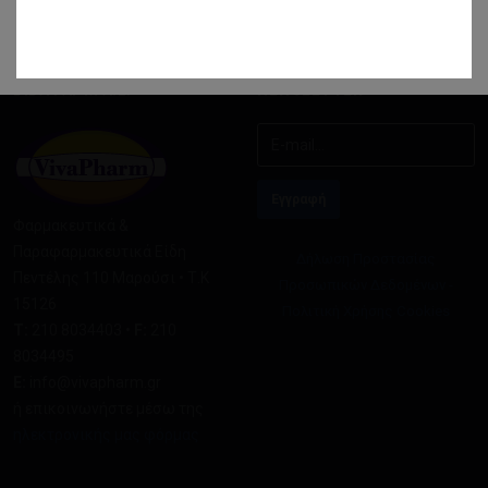
ΒΙΒΑΦΑΡΜ Α.Ε.
NEWSLETTER
Φαρμακευτικά &
Παραφαρμακευτικά Είδη
Δήλωση Προστασίας
Πεντέλης 110 Μαρούσι • Τ.Κ
Προσωπικών Δεδομένων -
15126
Πολιτική Χρήσης Cookies
Τ:
210 8034403 •
F:
210
8034495
E:
info@vivapharm.gr
ή επικοινωνήστε μέσω της
ηλεκτρονικής μας φόρμας